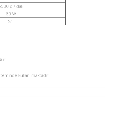
5500 d / dak
60 W
S1
rdur
steminde kullanılmaktadır.