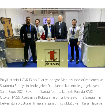
Bu yıl İstanbul CNR Expo Fuar ve Kongre Merkezi' nde düzenlenen ve
Savunma Sanayinin önde gelen firmalarının katılımı ile gerçekleşen
Saha Expo 2024 Savunma Sanayi fuarına katıldık. Fuarda BMC,
Otokar, FNSS, Aselsan ve Roketsan gibi Türkiye Savunma Sanayi' nin
belkemiğini oluşturan firmaların geliştirmiş olduğu yeni Kara, Hava ve