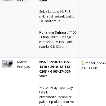
Motoru
8360
Sekiz kutuplu NdFeB
mıknatıslı yüksek torklu
DC motordur.
Kullanım Sahası :
T155
Fırtına Obüs Kundağı
motorları, M109 Tank
namlu Kilit Sistemi
Mazot
NSN : 2910-12-195-
mazot_pompa
Pompası
1310 / 2910-12-143-
(418.33 KB)
0203 / 6105-27-009-
5867
Motor iki ayrı pompayı
tahrik
etmektedir.Pompalar
paletli tip olup rotor ve