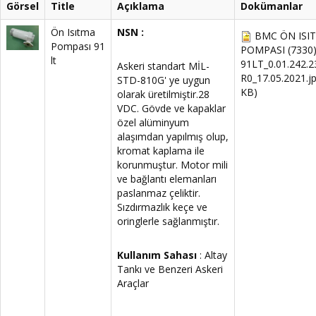
Görsel
Title
Açıklama
Dokümanlar
Ön Isıtma
NSN :
BMC ÖN ISI
Pompası 91
POMPASI (7330)
lt
91LT_0.01.242.2
Askeri standart MİL-
R0_17.05.2021.j
STD-810G' ye uygun
KB)
olarak üretilmiştir.28
VDC. Gövde ve kapaklar
özel alüminyum
alaşımdan yapılmış olup,
kromat kaplama ile
korunmuştur. Motor mili
ve bağlantı elemanları
paslanmaz çeliktir.
Sızdırmazlık keçe ve
oringlerle sağlanmıştır.
Kullanım Sahası
: Altay
Tankı ve Benzeri Askeri
Araçlar