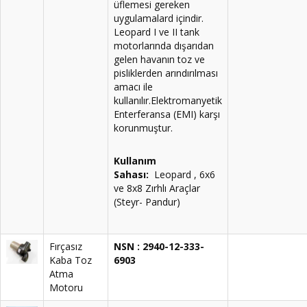
üflemesi gereken
uygulamalard içindir.
Leopard I ve II tank
motorlarında dışarıdan
gelen havanın toz ve
pisliklerden arındırılması
amacı ile
kullanılır.Elektromanyetik
Enterferansa (EMI) karşı
korunmuştur.
Kullanım
Sahası:
Leopard , 6x6
ve 8x8 Zırhlı Araçlar
(Steyr- Pandur)
Fırçasız
NSN : 2940-12-333-
Kaba Toz
6903
Atma
Motoru