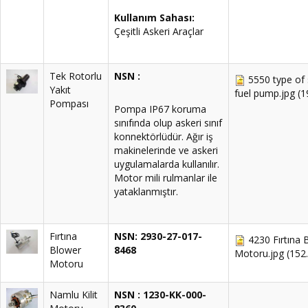
Kullanım Sahası:
Çeşitli Askeri Araçlar
Tek Rotorlu
NSN :
5550 type of 
Yakıt
fuel pump.jpg
(1
Pompası
Pompa IP67 koruma
sınıfında olup askeri sınıf
konnektörlüdür. Ağır iş
makinelerinde ve askeri
uygulamalarda kullanılır.
Motor mili rulmanlar ile
yataklanmıştır.
Fırtına
NSN: 2930-27-017-
4230 Fırtına 
Blower
8468
Motoru.jpg
(152
Motoru
Namlu Kilit
NSN : 1230-KK-000-