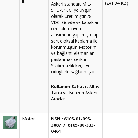
lt
(241.94 KB)
Askeri standart MİL-
STD-810G' ye uygun
olarak üretilmiştir.28
VDC. Gövde ve kapaklar
özel alüminyum
alaşımdan yapılmış olup,
sert eloksal kaplama ile
korunmuştur. Motor mili
ve bağlantı elemanları
paslanmaz çeliktir.
Sızdırmazlık keçe ve
oringlerle sağlanmıştır.
Kullanım Sahası
: Altay
Tankı ve Benzeri Askeri
Araçlar
Motor
NSN : 6105-01-095-
3087 / 6105-00-333-
0461