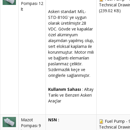
Pompası 12
Technical Drawi
lt
(239.02 KB)
Askeri standart MİL-
STD-810G' ye uygun
olarak üretilmiştir.28
VDC. Gövde ve kapaklar
özel alüminyum
alaşımdan yapılmış olup,
sert eloksal kaplama ile
korunmuştur. Motor mili
ve bağlantı elemanları
paslanmaz çeliktir.
Sızdırmazlık keçe ve
oringlerle sağlanmıştır.
Kullanım Sahası
: Altay
Tankı ve Benzeri Askeri
Araçlar
Mazot
NSN :
Fuel Pump - 9
Pompası 9
Technical Drawi