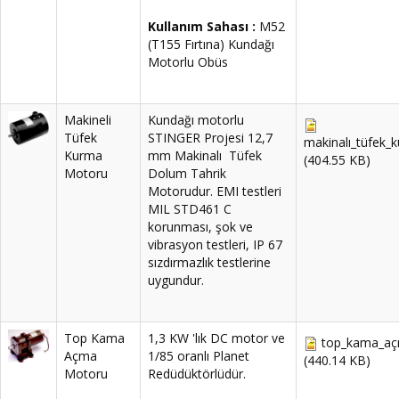
Kullanım Sahası :
M52
(T155 Fırtına) Kundağı
Motorlu Obüs
Makineli
Kundağı motorlu
Tüfek
STINGER Projesi 12,7
makinalı_tüfek_k
Kurma
mm Makinalı Tüfek
(404.55 KB)
Motoru
Dolum Tahrik
Motorudur. EMI testleri
MIL STD461 C
korunması, şok ve
vibrasyon testleri, IP 67
sızdırmazlık testlerine
uygundur.
Top Kama
1,3 KW 'lık DC motor ve
top_kama_aç
Açma
1/85 oranlı Planet
(440.14 KB)
Motoru
Redüdüktörlüdür.