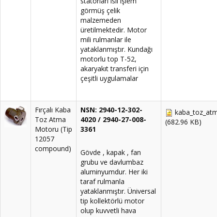
statorları ısıl işlem
görmüş çelik
malzemeden
üretilmektedir. Motor
mili rulmanlar ile
yataklanmıştır. Kundağı
motorlu top T-52,
akaryakıt transferi için
çeşitli uygulamalar
Fırçalı Kaba
NSN: 2940-12-302-
kaba_toz_atm
Toz Atma
4020 / 2940-27-008-
(682.96 KB)
Motoru (Tip
3361
12057
compound)
Gövde , kapak , fan
grubu ve davlumbaz
aluminyumdur. Her iki
taraf rulmanla
yataklanmıştır. Üniversal
tip kollektörlü motor
olup kuvvetli hava