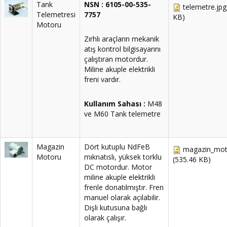
Tank
NSN : 6105-00-535-
telemetre.jpg
Telemetresi
7757
KB)
Motoru
Zırhlı araçların mekanik
atış kontrol bilgisayarını
çalıştıran motordur.
Miline akuple elektrikli
freni vardır.
Kullanım Sahası :
M48
ve M60 Tank telemetre
Magazin
Dört kutuplu NdFeB
magazin_moto
Motoru
mıknatıslı, yüksek torklu
(535.46 KB)
DC motordur. Motor
miline akuple elektrikli
frenle donatılmıştır. Fren
manuel olarak açılabilir.
Dişli kutusuna bağlı
olarak çalışır.