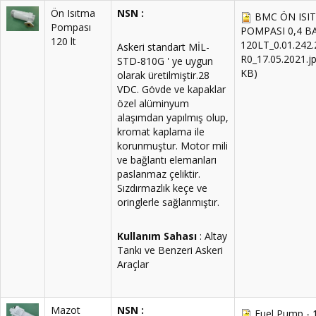
Ön Isıtma
NSN :
BMC ÖN ISI
Pompası
POMPASI 0,4 B
120 lt
120LT_0.01.242
Askeri standart MİL-
R0_17.05.2021.j
STD-810G ' ye uygun
KB)
olarak üretilmiştir.28
VDC. Gövde ve kapaklar
özel alüminyum
alaşımdan yapılmış olup,
kromat kaplama ile
korunmuştur. Motor mili
ve bağlantı elemanları
paslanmaz çeliktir.
Sızdırmazlık keçe ve
oringlerle sağlanmıştır.
Kullanım Sahası
: Altay
Tankı ve Benzeri Askeri
Araçlar
Mazot
NSN :
Fuel Pump - 1