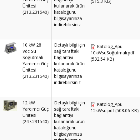
(515.3 KB)
Ünitesi
kullanarak ürün
(213.231540)
kataloğunu
bilgisayarınıza
indirebilirsiniz.
10 kW 28
Detaylı bilgi için
Katolog_Apu
Vdc Su
sağ taraftaki
10kWsuSoğutmalı.pdf
Soğutmalı
bağlantıyı
(532.54 KB)
Yardımcı Güç
kullanarak ürün
Ünitesi
kataloğunu
(213.231540)
bilgisayarınıza
indirebilirsiniz.
12 kW
Detaylı bilgi için
Katolog_Apu
Yardımcı Güç
sağ taraftaki
12kWsu.pdf
(508.06 KB)
Ünitesi
bağlantıyı
(247.231540)
kullanarak ürün
kataloğunu
bilgisayarınıza