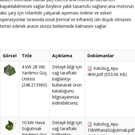
kapatılabilmesini sağlar.Böylece yakıt tasarrufu sağlanır,ana motorun
akü şarjı için rölantide çalışarak aşınması önlenir ve askeri
operasyonlar sırasında ısısal (termal ve infrared) izin düşük olmasını
temin ederek aracın sessiz beklemede kalmasını sağlar.
Görsel
Title
Açıklama
Dokümanlar
4 kW 28 Vdc
Detaylı bilgi için
Katolog_Apu
Yardımcı Güç
sağ taraftaki
4kW.pdf
(553.06 KB)
Ünitesi
bağlantıyı
(248.213960)
kullanarak ürün
kataloğunu
bilgisayarınıza
indirebilirsiniz.
10 kW Hava
Detaylı bilgi için
Katolog_Apu
Soğutmalı
sağ taraftaki
10kWhavaSoğutmalı.pdf
Yardımcı Güç
bağlantıyı