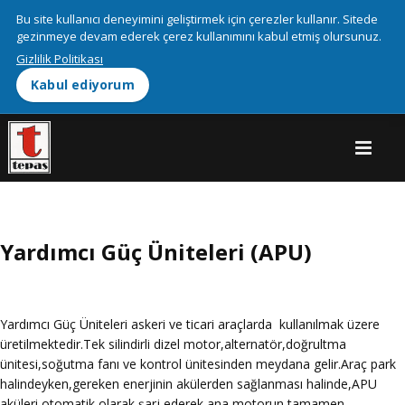
We use cookies on this site to enhance your user experienceBy
Bu site kullanıcı deneyimini geliştirmek için çerezler kullanır. Sitede
clicking any link on this page you are giving your consent for us to
gezinmeye devam ederek çerez kullanımını kabul etmiş olursunuz.
More info
set cookies.
Gizlilik Politikası
Kabul ediyorum
OK, I agree
Yardımcı Güç Üniteleri (APU)
Yardımcı Güç Üniteleri askeri ve ticari araçlarda kullanılmak üzere
üretilmektedir.Tek silindirli dizel motor,alternatör,doğrultma
ünitesi,soğutma fanı ve kontrol ünitesinden meydana gelir.Araç park
halindeyken,gereken enerjinin akülerden sağlanması halinde,APU
aküleri otomatik olarak şarj ederek ana motorun tamamen