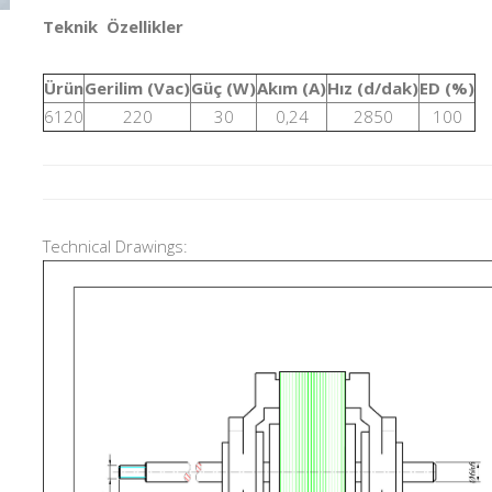
Teknik Özellikler
Ürün
Gerilim (Vac)
Güç (W)
Akım (A)
Hız (d/dak)
ED (%)
6120
220
30
0,24
2850
100
Technical Drawings: